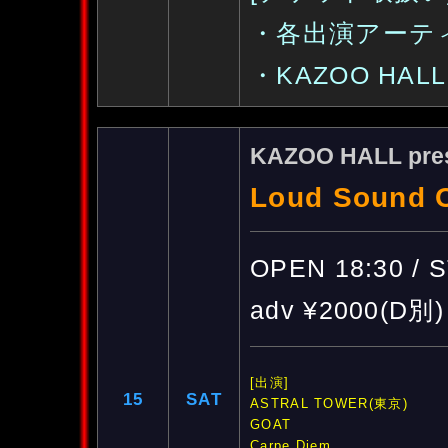
・各出演アーテ
・KAZOO HALL :
KAZOO HALL pre
Loud Sound O
OPEN 18:30 / 
adv ¥2000(D別)
[出演]
15
SAT
ASTRAL TOWER(東京)
GOAT
Carpe Diem