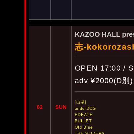
KAZOO HALL pre
志-kokorozash
OPEN 17:00 / 
adv ¥2000(D別)
[出演]
02
SUN
underDOG
EDEATH
BULLET
Old Blue
THE SLIDERS