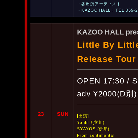
・各出演アーティスト
・KAZOO HALL : TEL 055-2
KAZOO HALL pre
Little By Lit
Release Tou
OPEN 17:30 / 
adv ¥2000(D別)
23
SUN
[出演]
Yanh!!!(立川)
SYAYOS (伊那)
From sentimental