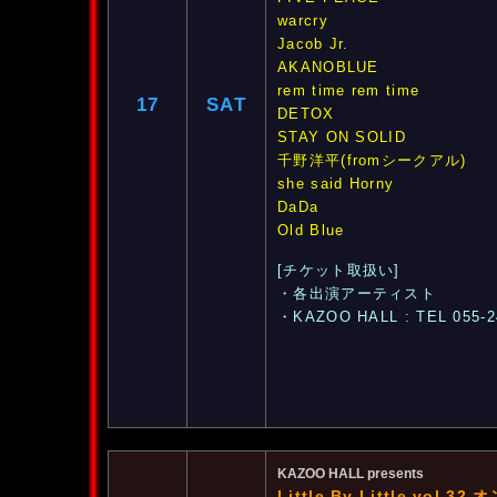
warcry
Jacob Jr.
AKANOBLUE
rem time rem time
17
SAT
DETOX
STAY ON SOLID
千野洋平(fromシークアル)
she said Horny
DaDa
Old Blue
[チケット取扱い]
・各出演アーティスト
・KAZOO HALL : TEL 055-2
KAZOO HALL presents
Little By Little vol.32