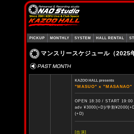
PICKUP
MONTHLY
SYSTEM
HALL RENTAL
S
マンスリースケジュール（2025
KAZOO HALL presents
"MASUO" x "MASAN
OPEN 18:30 / START 19:00
adv ¥3000(+D)/学割¥2000(
(+D)
[出演]