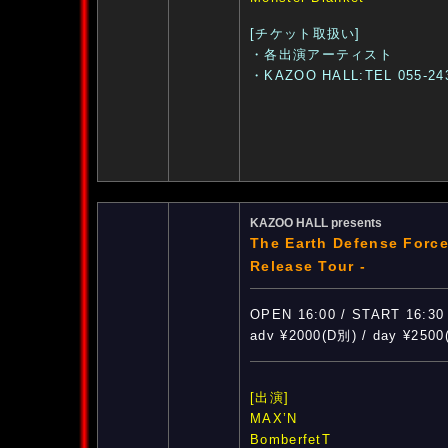
[チケット取扱い]
・各出演アーティスト
・KAZOO HALL:TEL 055-24
KAZOO HALL presents
The Earth Defense Forc
Release Tour -
OPEN 16:00 / START 16:30
adv ¥2000(D別) / day ¥250
[出演]
MAX’N
BomberfetT