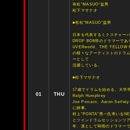
有松"MASUO"益男
松下マサナオ
■有松"MASUO"益男
日本を代表するミクスチャーバ
DROP BOMBのドラマーであ
UVERworld、THE YELLO
の様々なアーティストのドラ
ーとして
活躍している。
■松下マサナオ
17歳でドラムを始める。大学
01
THU
Ralph Humphrey
Joe Porcaro、Aaron Serfat
に師事。
村上"PONTA"秀一氏率いるNEW
とツインドラムセッションツ
年、凛として時雨のドラマー